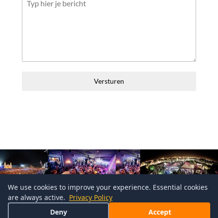
Versturen
We use cookies to improve your experience. Essential cookies
are always active.
Privacy Policy
Deny
Accept
©2016
MijnMaltaStage
| Design
MaltaCode